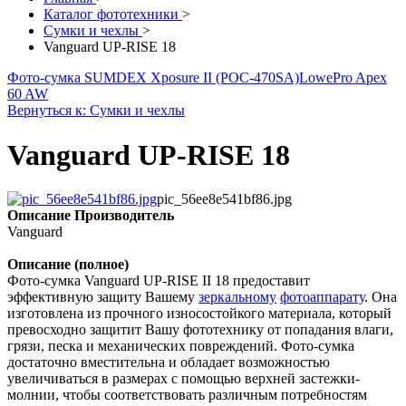
Каталог фототехники
>
Сумки и чехлы
>
Vanguard UP-RISE 18
Фото-сумка SUMDEX Xposure II (POC-470SA)
LowePro Apex
60 AW
Вернуться к: Сумки и чехлы
Vanguard UP-RISE 18
pic_56ee8e541bf86.jpg
Описание
Производитель
Vanguard
Описание (полное)
Фото-сумка Vanguard UP-RISE II 18 предоставит
эффективную защиту Вашему
зеркальному
фотоаппарату
. Она
изготовлена из прочного износостойкого материала, который
превосходно защитит Вашу фототехнику от попадания влаги,
грязи, песка и механических повреждений. Фото-сумка
достаточно вместительна и обладает возможностью
увеличиваться в размерах с помощью верхней застежки-
молнии, чтобы соответствовать различным потребностям