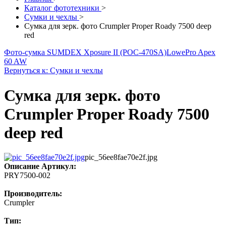
Каталог фототехники
>
Сумки и чехлы
>
Сумка для зерк. фото Crumpler Proper Roady 7500 deep
red
Фото-сумка SUMDEX Xposure II (POC-470SA)
LowePro Apex
60 AW
Вернуться к: Сумки и чехлы
Сумка для зерк. фото
Crumpler Proper Roady 7500
deep red
pic_56ee8fae70e2f.jpg
Описание
Артикул:
PRY7500-002
Производитель:
Crumpler
Тип: