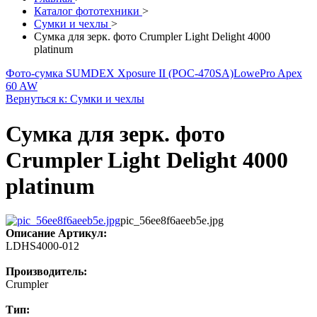
Каталог фототехники
>
Сумки и чехлы
>
Сумка для зерк. фото Crumpler Light Delight 4000
platinum
Фото-сумка SUMDEX Xposure II (POC-470SA)
LowePro Apex
60 AW
Вернуться к: Сумки и чехлы
Сумка для зерк. фото
Crumpler Light Delight 4000
platinum
pic_56ee8f6aeeb5e.jpg
Описание
Артикул:
LDHS4000-012
Производитель:
Crumpler
Тип: