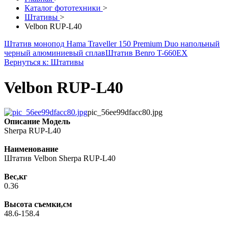
Каталог фототехники
>
Штативы
>
Velbon RUP-L40
Штатив монопод Hama Traveller 150 Premium Duo напольный
черный алюминиевый сплав
Штатив Benro T-660EX
Вернуться к: Штативы
Velbon RUP-L40
pic_56ee99dfacc80.jpg
Описание
Модель
Sherpa RUP-L40
Наименование
Штатив Velbon Sherpa RUP-L40
Вес,кг
0.36
Высота съемки,см
48.6-158.4