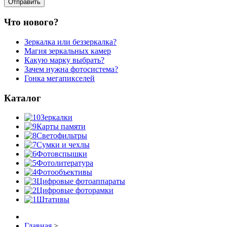
Что нового?
Зеркалка или беззеркалка?
Магия зеркальных камер
Какую марку выбрать?
Зачем нужна фотосистема?
Гонка мегапикселей
Каталог
Зеркалки
Карты памяти
Светофильтры
Сумки и чехлы
Фотовспышки
Фотолитература
Фотообъективы
Цифровые фотоаппараты
Цифровые фоторамки
Штативы
Главная
>