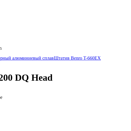
m
черный алюминиевый сплав
Штатив Benro T-660EX
-200 DQ Head
ре