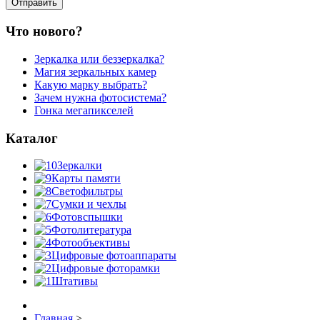
Что нового?
Зеркалка или беззеркалка?
Магия зеркальных камер
Какую марку выбрать?
Зачем нужна фотосистема?
Гонка мегапикселей
Каталог
Зеркалки
Карты памяти
Светофильтры
Сумки и чехлы
Фотовспышки
Фотолитература
Фотообъективы
Цифровые фотоаппараты
Цифровые фоторамки
Штативы
Главная
>