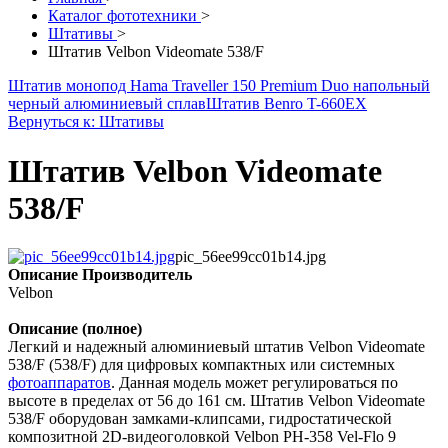
Каталог фототехники
>
Штативы
>
Штатив Velbon Videomate 538/F
Штатив монопод Hama Traveller 150 Premium Duo напольный
черный алюминиевый сплав
Штатив Benro T-660EX
Вернуться к: Штативы
Штатив Velbon Videomate
538/F
pic_56ee99cc01b14.jpg
Описание
Производитель
Velbon
Описание (полное)
Легкий и надежный алюминиевый штатив Velbon Videomate
538/F (538/F) для цифровых компактных или системных
фотоаппаратов
. Данная модель может регулироваться по
высоте в пределах от 56 до 161 см. Штатив Velbon Videomate
538/F оборудован замками-клипсами, гидростатической
композитной 2D-видеоголовкой Velbon PH-358 Vel-Flo 9