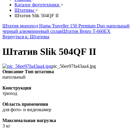
Каталог фототехники
>
Штативы
>
Штатив Slik 504QF II
Штатив монопод Hama Traveller 150 Premium Duo напольный
черный алюминиевый сплав
Штатив Benro T-660EX
Вернуться к: Штативы
Штатив Slik 504QF II
pic_56ee97fa43aa4.jpg
Описание
Тип штатива
напольный
Конструкция
трипод
Область применения
для фото- и видеокамер
Максимальная нагрузка
3 кг