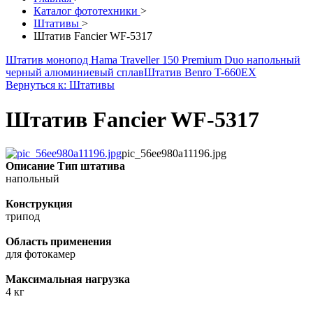
Каталог фототехники
>
Штативы
>
Штатив Fancier WF-5317
Штатив монопод Hama Traveller 150 Premium Duo напольный
черный алюминиевый сплав
Штатив Benro T-660EX
Вернуться к: Штативы
Штатив Fancier WF-5317
pic_56ee980a11196.jpg
Описание
Тип штатива
напольный
Конструкция
трипод
Область применения
для фотокамер
Максимальная нагрузка
4 кг