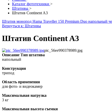
Каталог фототехники
>
Штативы
>
Штатив Continent A3
Штатив монопод Hama Traveller 150 Premium Duo напольный 
Вернуться к: Штативы
Штатив Continent A3
pic_56ee990378989.jpg
Описание
Тип штатива
напольный
Конструкция
трипод
Область применения
для фото- и видеокамер
Максимальная нагрузка
3 кг
Максимальная высота съемки