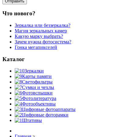
Что нового?
Зеркалка или беззеркалка?
Магия зеркальных камер
Какую марку выбрать?
Зачем нужна фотосистема?
Гонка мегапикселей
Каталог
Зеркалки
Карты памяти
Светофильтры
Сумки и чехлы
Фотовспышки
Фотолитература
Фотообъективы
Цифровые фотоаппараты
Цифровые фоторамки
Штативы
Главная
>