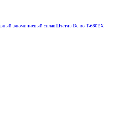
черный алюминиевый сплав
Штатив Benro T-660EX