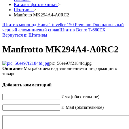
Каталог фототехники
>
Штативы
>
Manfrotto MK294A4-A0RC2
Штатив монопод Hama Traveller 150 Premium Duo напольный
черный алюминиевый сплав
Штатив Benro T-660EX
Вернуться к: Штативы
Manfrotto MK294A4-A0RC2
pic_56ee97f2184fd.jpg
Описание
Мы работаем над заполнениеми информации о
товаре
Добавить комментарий
Имя (обязательное)
E-Mail (обязательное)