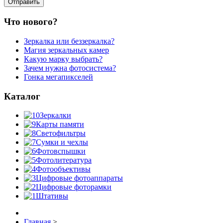
Что нового?
Зеркалка или беззеркалка?
Магия зеркальных камер
Какую марку выбрать?
Зачем нужна фотосистема?
Гонка мегапикселей
Каталог
Зеркалки
Карты памяти
Светофильтры
Сумки и чехлы
Фотовспышки
Фотолитература
Фотообъективы
Цифровые фотоаппараты
Цифровые фоторамки
Штативы
Главная
>