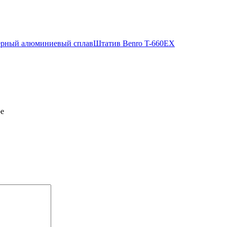
черный алюминиевый сплав
Штатив Benro T-660EX
ре