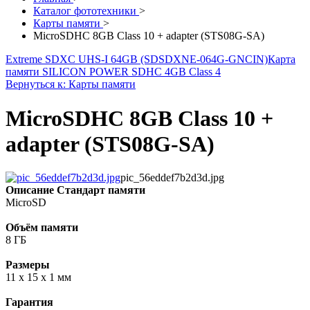
Каталог фототехники
>
Карты памяти
>
MicroSDHC 8GB Class 10 + adapter (STS08G-SA)
Extreme SDXC UHS-I 64GB (SDSDXNE-064G-GNCIN)
Карта
памяти SILICON POWER SDHC 4GB Class 4
Вернуться к: Карты памяти
MicroSDHC 8GB Class 10 +
adapter (STS08G-SA)
pic_56eddef7b2d3d.jpg
Описание
Стандарт памяти
MicroSD
Объём памяти
8 ГБ
Размеры
11 x 15 x 1 мм
Гарантия