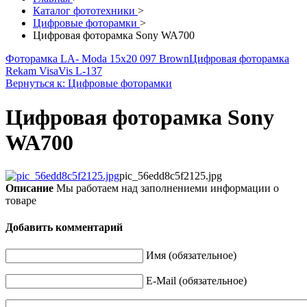
Каталог фототехники
>
Цифровые фоторамки
>
Цифровая фоторамка Sony WA700
Фоторамка LA- Moda 15x20 097 Brown
Цифровая фоторамка
Rekam VisaVis L-137
Вернуться к: Цифровые фоторамки
Цифровая фоторамка Sony
WA700
pic_56edd8c5f2125.jpg
Описание
Мы работаем над заполнениеми информации о
товаре
Добавить комментарий
Имя (обязательное)
E-Mail (обязательное)