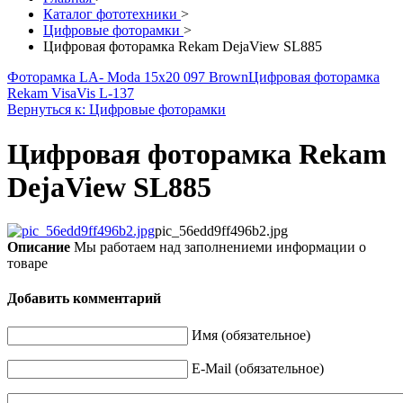
Каталог фототехники
>
Цифровые фоторамки
>
Цифровая фоторамка Rekam DejaView SL885
Фоторамка LA- Moda 15x20 097 Brown
Цифровая фоторамка
Rekam VisaVis L-137
Вернуться к: Цифровые фоторамки
Цифровая фоторамка Rekam
DejaView SL885
pic_56edd9ff496b2.jpg
Описание
Мы работаем над заполнениеми информации о
товаре
Добавить комментарий
Имя (обязательное)
E-Mail (обязательное)