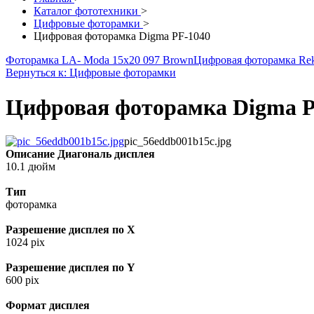
Каталог фототехники
>
Цифровые фоторамки
>
Цифровая фоторамка Digma PF-1040
Фоторамка LA- Moda 15x20 097 Brown
Цифровая фоторамка Rek
Вернуться к: Цифровые фоторамки
Цифровая фоторамка Digma P
pic_56eddb001b15c.jpg
Описание
Диагональ дисплея
10.1 дюйм
Тип
фоторамка
Разрешение дисплея по X
1024 pix
Разрешение дисплея по Y
600 pix
Формат дисплея