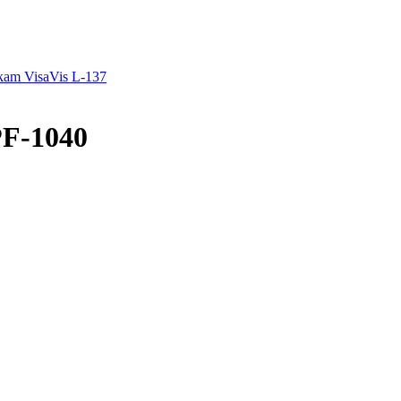
am VisaVis L-137
F-1040