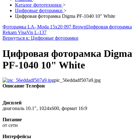
Каталог фототехники
>
Цифровые фоторамки
>
Цифровая фоторамка Digma PF-1040 10" White
Фоторамка LA- Moda 15x20 097 Brown
Цифровая фоторамка
Rekam VisaVis L-137
Вернуться к: Цифровые фоторамки
Цифровая фоторамка Digma
PF-1040 10" White
pic_56eddadf507a9.jpg
Описание
Телефон
Дисплей
диагональ 10.1″, 1024x600, формат 16:9
Питание
от сети
Интерфейсы