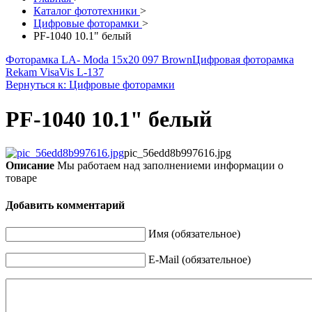
Каталог фототехники
>
Цифровые фоторамки
>
PF-1040 10.1" белый
Фоторамка LA- Moda 15x20 097 Brown
Цифровая фоторамка
Rekam VisaVis L-137
Вернуться к: Цифровые фоторамки
PF-1040 10.1" белый
pic_56edd8b997616.jpg
Описание
Мы работаем над заполнениеми информации о
товаре
Добавить комментарий
Имя (обязательное)
E-Mail (обязательное)