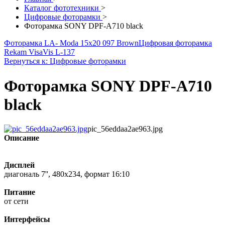
Каталог фототехники
>
Цифровые фоторамки
>
Фоторамка SONY DPF-A710 black
Фоторамка LA- Moda 15x20 097 Brown
Цифровая фоторамка
Rekam VisaVis L-137
Вернуться к: Цифровые фоторамки
Фоторамка SONY DPF-A710
black
pic_56eddaa2ae963.jpg
Описание
Дисплей
диагональ 7'', 480x234, формат 16:10
Питание
от сети
Интерфейсы