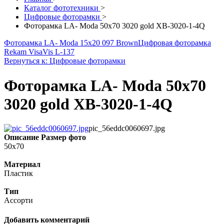
Каталог фототехники
>
Цифровые фоторамки
>
Фоторамка LA- Moda 50x70 3020 gold XB-3020-1-4Q
Фоторамка LA- Moda 15x20 097 Brown
Цифровая фоторамка
Rekam VisaVis L-137
Вернуться к: Цифровые фоторамки
Фоторамка LA- Moda 50x70
3020 gold XB-3020-1-4Q
pic_56eddc0060697.jpg
Описание
Размер фото
50x70
Материал
Пластик
Тип
Ассорти
Добавить комментарий