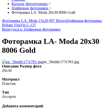
Каталог фототехники
>
Цифровые фоторамки
>
Фоторамка LA- Moda 20x30 8006 Gold
Фоторамка LA- Moda 15x20 097 Brown
Цифровая фоторамка
Rekam VisaVis L-137
Вернуться к: Цифровые фоторамки
Фоторамка LA- Moda 20x30
8006 Gold
pic_56eddc177e781.jpg
Описание
Размер фото
20x30
Материал
Пластик
Тип
Ассорти
Добавить комментарий