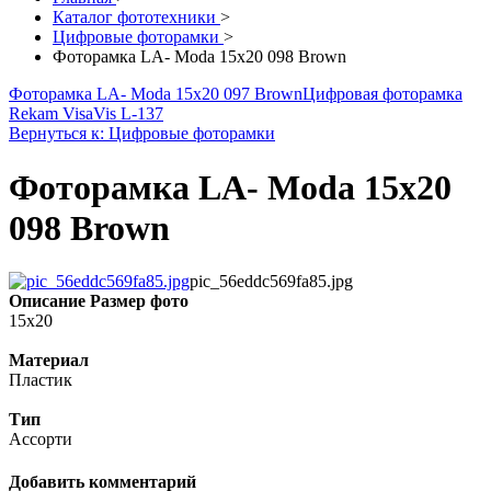
Каталог фототехники
>
Цифровые фоторамки
>
Фоторамка LA- Moda 15x20 098 Brown
Фоторамка LA- Moda 15x20 097 Brown
Цифровая фоторамка
Rekam VisaVis L-137
Вернуться к: Цифровые фоторамки
Фоторамка LA- Moda 15x20
098 Brown
pic_56eddc569fa85.jpg
Описание
Размер фото
15x20
Материал
Пластик
Тип
Ассорти
Добавить комментарий