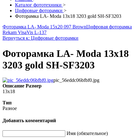
Каталог фототехники
>
Цифровые фоторамки
>
Фоторамка LA- Moda 13x18 3203 gold SH-SF3203
Фоторамка LA- Moda 15x20 097 Brown
Цифровая фоторамка
Rekam VisaVis L-137
Вернуться к: Цифровые фоторамки
Фоторамка LA- Moda 13x18
3203 gold SH-SF3203
pic_56eddc06bfbf0.jpg
Описание
Размер
13x18
Тип
Разное
Добавить комментарий
Имя (обязательное)