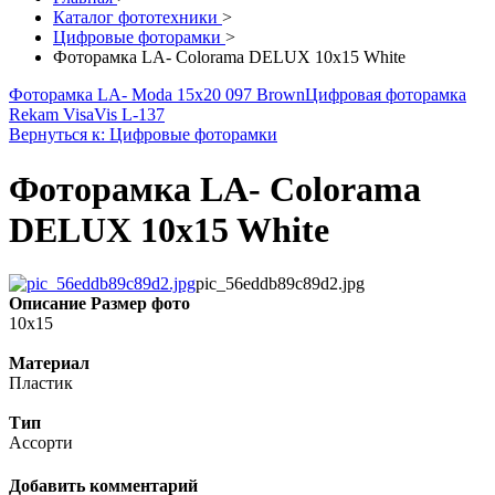
Каталог фототехники
>
Цифровые фоторамки
>
Фоторамка LA- Colorama DELUX 10x15 White
Фоторамка LA- Moda 15x20 097 Brown
Цифровая фоторамка
Rekam VisaVis L-137
Вернуться к: Цифровые фоторамки
Фоторамка LA- Colorama
DELUX 10x15 White
pic_56eddb89c89d2.jpg
Описание
Размер фото
10x15
Материал
Пластик
Тип
Ассорти
Добавить комментарий