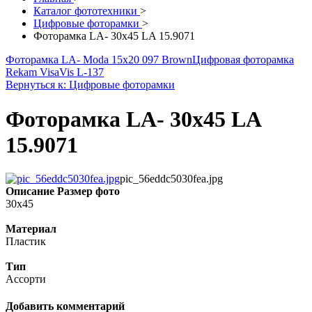
Каталог фототехники
>
Цифровые фоторамки
>
Фоторамка LA- 30x45 LA 15.9071
Фоторамка LA- Moda 15x20 097 Brown
Цифровая фоторамка
Rekam VisaVis L-137
Вернуться к: Цифровые фоторамки
Фоторамка LA- 30x45 LA
15.9071
pic_56eddc5030fea.jpg
Описание
Размер фото
30x45
Материал
Пластик
Тип
Ассорти
Добавить комментарий