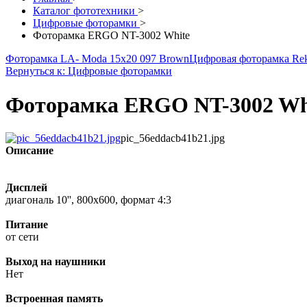
Каталог фототехники
>
Цифровые фоторамки
>
Фоторамка ERGO NT-3002 White
Фоторамка LA- Moda 15x20 097 Brown
Цифровая фоторамка Rek
Вернуться к: Цифровые фоторамки
Фоторамка ERGO NT-3002 Wh
pic_56eddacb41b21.jpg
Описание
Дисплей
диагональ 10'', 800x600, формат 4:3
Питание
от сети
Выход на наушники
Нет
Встроенная память