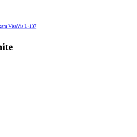
am VisaVis L-137
ite