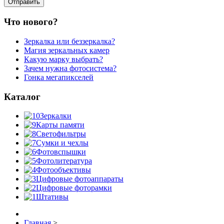
Что нового?
Зеркалка или беззеркалка?
Магия зеркальных камер
Какую марку выбрать?
Зачем нужна фотосистема?
Гонка мегапикселей
Каталог
Зеркалки
Карты памяти
Светофильтры
Сумки и чехлы
Фотовспышки
Фотолитература
Фотообъективы
Цифровые фотоаппараты
Цифровые фоторамки
Штативы
Главная
>