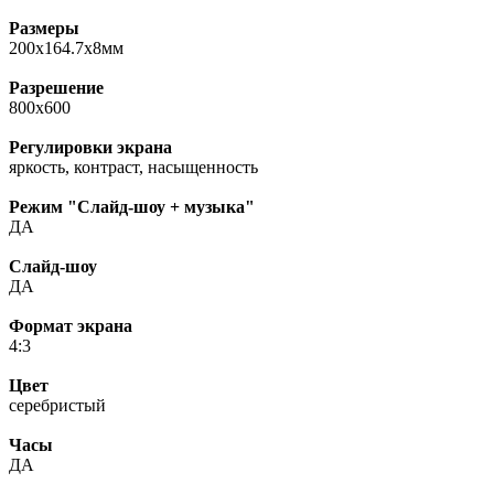
Размеры
200x164.7x8мм
Разрешение
800x600
Регулировки экрана
яркость, контраст, насыщенность
Режим "Слайд-шоу + музыка"
ДА
Слайд-шоу
ДА
Формат экрана
4:3
Цвет
серебристый
Часы
ДА