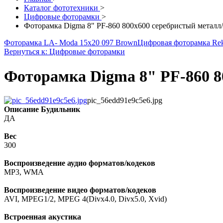
Каталог фототехники
>
Цифровые фоторамки
>
Фоторамка Digma 8" PF-860 800x600 серебристый метал
Фоторамка LA- Moda 15x20 097 Brown
Цифровая фоторамка Rek
Вернуться к: Цифровые фоторамки
Фоторамка Digma 8" PF-860 8
pic_56edd91e9c5e6.jpg
Описание
Будильник
ДА
Вес
300
Воспроизведение аудио форматов/кодеков
MP3, WMA
Воспроизведение видео форматов/кодеков
AVI, MPEG1/2, MPEG 4(Divx4.0, Divx5.0, Xvid)
Встроенная акустика