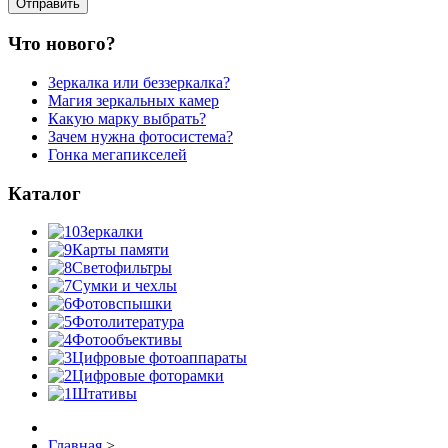
Что нового?
Зеркалка или беззеркалка?
Магия зеркальных камер
Какую марку выбрать?
Зачем нужна фотосистема?
Гонка мегапикселей
Каталог
Зеркалки
Карты памяти
Светофильтры
Сумки и чехлы
Фотовспышки
Фотолитература
Фотообъективы
Цифровые фотоаппараты
Цифровые фоторамки
Штативы
Главная
>