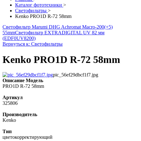
Каталог фототехники
>
Светофильтры
>
Kenko PRO1D R-72 58mm
Светофильтр Marumi DHG Achromat Macro-200(+5)
55mm
Светофильтр EXTRADIGITAL UV 82 мм
(EDF0UV8200)
Вернуться к: Светофильтры
Kenko PRO1D R-72 58mm
pic_56ef29dbcf1f7.jpg
Описание
Модель
PRO1D R-72 58mm
Артикул
325806
Производитель
Kenko
Тип
цветокорректирующий