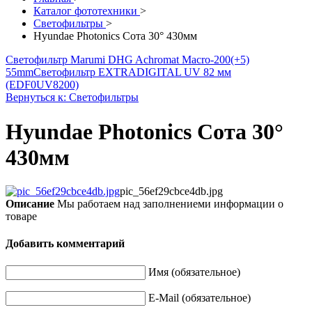
Каталог фототехники
>
Светофильтры
>
Hyundae Photonics Сота 30° 430мм
Светофильтр Marumi DHG Achromat Macro-200(+5)
55mm
Светофильтр EXTRADIGITAL UV 82 мм
(EDF0UV8200)
Вернуться к: Светофильтры
Hyundae Photonics Сота 30°
430мм
pic_56ef29cbce4db.jpg
Описание
Мы работаем над заполнениеми информации о
товаре
Добавить комментарий
Имя (обязательное)
E-Mail (обязательное)