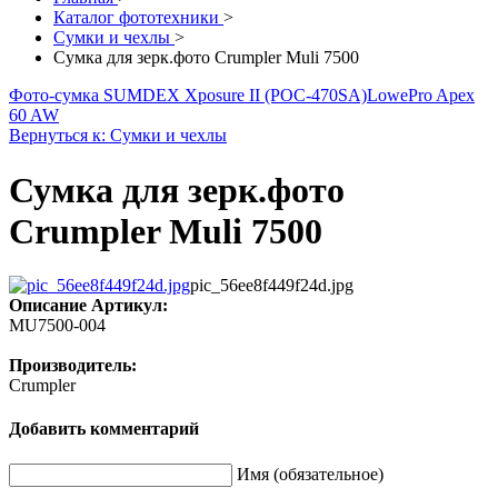
Каталог фототехники
>
Сумки и чехлы
>
Сумка для зерк.фото Crumpler Muli 7500
Фото-сумка SUMDEX Xposure II (POC-470SA)
LowePro Apex
60 AW
Вернуться к: Сумки и чехлы
Сумка для зерк.фото
Crumpler Muli 7500
pic_56ee8f449f24d.jpg
Описание
Артикул:
MU7500-004
Производитель:
Crumpler
Добавить комментарий
Имя (обязательное)