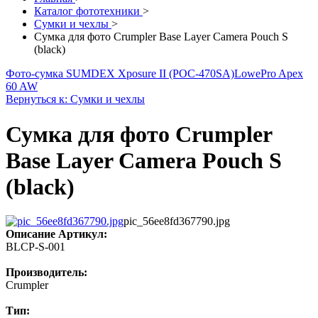
Каталог фототехники
>
Сумки и чехлы
>
Сумка для фото Crumpler Base Layer Camera Pouch S
(black)
Фото-сумка SUMDEX Xposure II (POC-470SA)
LowePro Apex
60 AW
Вернуться к: Сумки и чехлы
Сумка для фото Crumpler
Base Layer Camera Pouch S
(black)
pic_56ee8fd367790.jpg
Описание
Артикул:
BLCP-S-001
Производитель:
Crumpler
Тип: