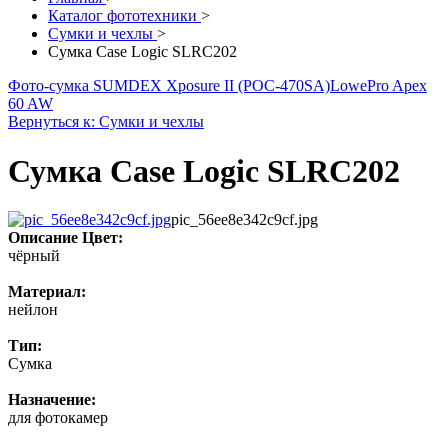
Каталог фототехники
>
Сумки и чехлы
>
Сумка Case Logic SLRC202
Фото-сумка SUMDEX Xposure II (POC-470SA)
LowePro Apex
60 AW
Вернуться к: Сумки и чехлы
Сумка Case Logic SLRC202
pic_56ee8e342c9cf.jpg
Описание
Цвет:
чёрный
Материал:
нейлон
Тип:
Сумка
Назначение:
для фотокамер