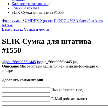
Каталог фототехники
>
Сумки и чехлы
>
SLIK Сумка для штатива #1550
Фото-сумка SUMDEX Xposure II (POC-470SA)
LowePro Apex
60 AW
Вернуться к: Сумки и чехлы
SLIK Сумка для штатива
#1550
pic_56ee905f9e445.jpg
Описание
Мы работаем над заполнениеми информации о
товаре
Добавить комментарий
Имя (обязательное)
E-Mail (обязательное)