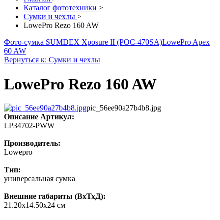
Каталог фототехники
>
Сумки и чехлы
>
LowePro Rezo 160 AW
Фото-сумка SUMDEX Xposure II (POC-470SA)
LowePro Apex
60 AW
Вернуться к: Сумки и чехлы
LowePro Rezo 160 AW
pic_56ee90a27b4b8.jpg
Описание
Артикул:
LP34702-PWW
Производитель:
Lowepro
Тип:
универсальная сумка
Внешние габариты (ВхТхД):
21.20х14.50х24 см