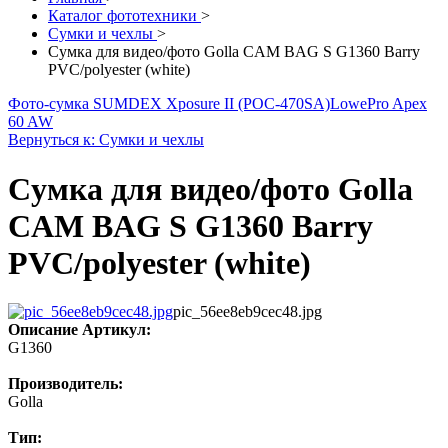
Каталог фототехники
>
Сумки и чехлы
>
Cумка для видео/фото Golla CAM BAG S G1360 Barry
PVC/polyester (white)
Фото-сумка SUMDEX Xposure II (POC-470SA)
LowePro Apex
60 AW
Вернуться к: Сумки и чехлы
Cумка для видео/фото Golla
CAM BAG S G1360 Barry
PVC/polyester (white)
pic_56ee8eb9cec48.jpg
Описание
Артикул:
G1360
Производитель:
Golla
Тип: