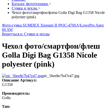
Каталог фототехники
>
Сумки и чехлы
>
Чехол фото/смартфон/флеш Golla Digi Bag G1358 Nicole
polyester (pink)
Фото-сумка SUMDEX Xposure II (POC-470SA)
LowePro Apex
60 AW
Вернуться к: Сумки и чехлы
Чехол фото/смартфон/флеш
Golla Digi Bag G1358 Nicole
polyester (pink)
pic_56ee8e7b47e47.jpg
Описание
Артикул:
G1358
Производитель:
Golla
Тип: