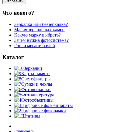
Что нового?
Зеркалка или беззеркалка?
Магия зеркальных камер
Какую марку выбрать?
Зачем нужна фотосистема?
Гонка мегапикселей
Каталог
Зеркалки
Карты памяти
Светофильтры
Сумки и чехлы
Фотовспышки
Фотолитература
Фотообъективы
Цифровые фотоаппараты
Цифровые фоторамки
Штативы
Главная
>