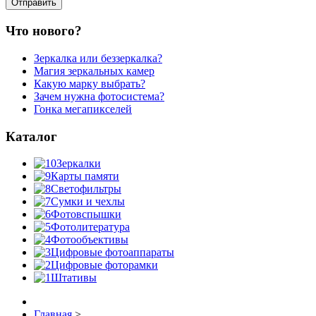
Что нового?
Зеркалка или беззеркалка?
Магия зеркальных камер
Какую марку выбрать?
Зачем нужна фотосистема?
Гонка мегапикселей
Каталог
Зеркалки
Карты памяти
Светофильтры
Сумки и чехлы
Фотовспышки
Фотолитература
Фотообъективы
Цифровые фотоаппараты
Цифровые фоторамки
Штативы
Главная
>