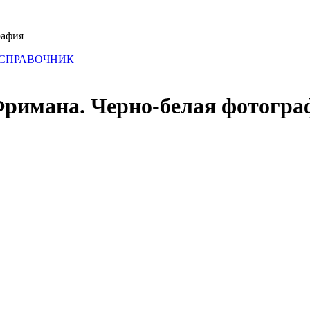
рафия
 СПРАВОЧНИК
римана. Черно-белая фотогра