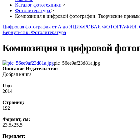
Каталог фототехники
>
Фотолитература
>
Композиция в цифровой фотографии. Творческие приемы
Цифровая фотография от А до Я
ЦИФРОВАЯ ФОТОГРАФИЯ.
Вернуться к: Фотолитература
Композиция в цифровой фото
pic_56ee9af23d81a.jpg
Описание
Издательство:
Добрая книга
Год:
2014
Страниц:
192
Формат, см:
23,5х25,5
Переплет: