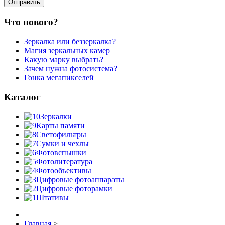
Что нового?
Зеркалка или беззеркалка?
Магия зеркальных камер
Какую марку выбрать?
Зачем нужна фотосистема?
Гонка мегапикселей
Каталог
Зеркалки
Карты памяти
Светофильтры
Сумки и чехлы
Фотовспышки
Фотолитература
Фотообъективы
Цифровые фотоаппараты
Цифровые фоторамки
Штативы
Главная
>