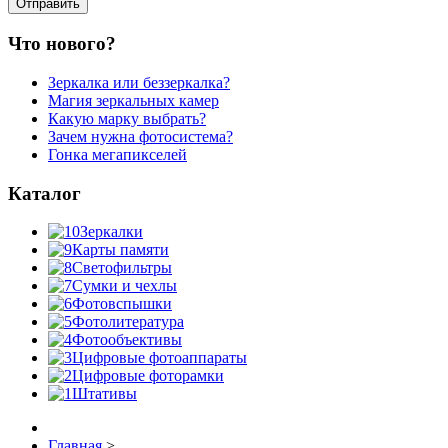
Что нового?
Зеркалка или беззеркалка?
Магия зеркальных камер
Какую марку выбрать?
Зачем нужна фотосистема?
Гонка мегапикселей
Каталог
Зеркалки
Карты памяти
Светофильтры
Сумки и чехлы
Фотовспышки
Фотолитература
Фотообъективы
Цифровые фотоаппараты
Цифровые фоторамки
Штативы
Главная
>