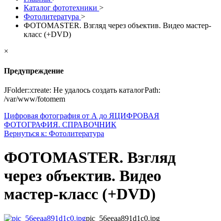
Каталог фототехники
>
Фотолитература
>
ФОТОMASTER. Взгляд через объектив. Видео мастер-
класс (+DVD)
×
Предупреждение
JFolder::create: Не удалось создать каталогPath:
/var/www/fotomem
Цифровая фотография от А до Я
ЦИФРОВАЯ
ФОТОГРАФИЯ. СПРАВОЧНИК
Вернуться к: Фотолитература
ФОТОMASTER. Взгляд
через объектив. Видео
мастер-класс (+DVD)
pic_56eeaa891d1c0.jpg