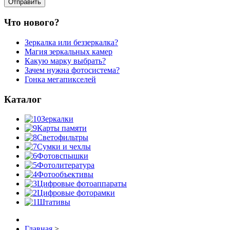
Что нового?
Зеркалка или беззеркалка?
Магия зеркальных камер
Какую марку выбрать?
Зачем нужна фотосистема?
Гонка мегапикселей
Каталог
Зеркалки
Карты памяти
Светофильтры
Сумки и чехлы
Фотовспышки
Фотолитература
Фотообъективы
Цифровые фотоаппараты
Цифровые фоторамки
Штативы
Главная
>